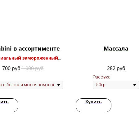
bini в ассортименте
Массала
иальный замороженный
десерт
| Только по Уфе
700
руб
1 000
руб
282
руб
Фасовка
пить
Купить