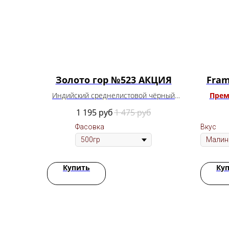
Золото гор №523 АКЦИЯ
Fram
Индийский среднелистовой чёрный
Прем
чай (ассам)
1 195
руб
1 475
руб
Цена за 500 гр
Фасовка
Вкус
Купить
Ку