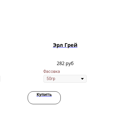
Эрл Грей
282
руб
Фасовка
Купить