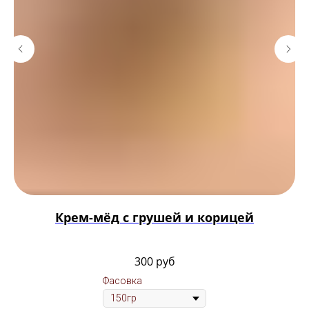
Крем-мёд с грушей и корицей
300
руб
Фасовка