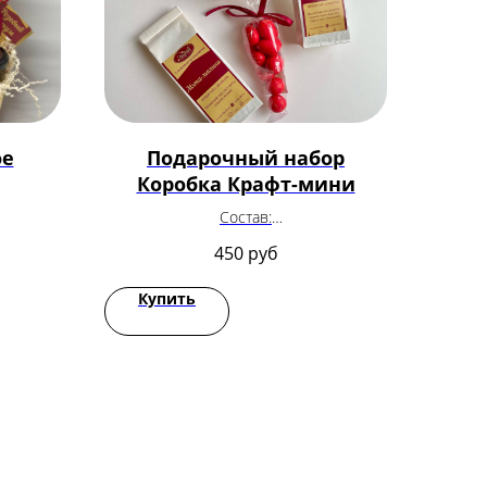
ое
Подарочный набор
Коробка Крафт-мини
Состав:
Чай "На здоровье" 30гр
450
руб
Чай "Мята-малина" 30гр
Драже ягоды/орехи в глазури 70гр
Купить