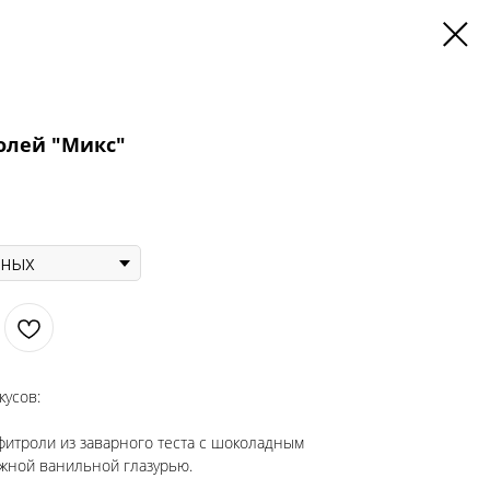
олей "Микс"
кусов:
фитроли из заварного теста с шоколадным
жной ванильной глазурью.