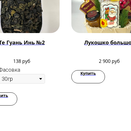
Те Гуань Инь №2
Лукошко больш
138
руб
2 900
руб
Фасовка
Купить
пить