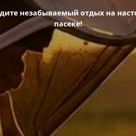
дите незабываемый отдых на нас
пасеке!