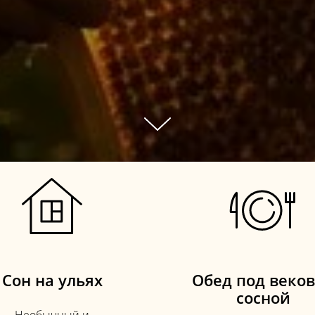
Сон на ульях
Обед под веко
сосной