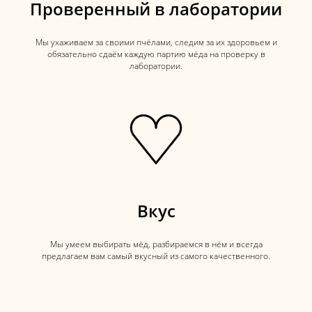
Проверенный в лаборатории
Мы ухаживаем за своими пчёлами, следим за их здоровьем и
обязательно сдаём каждую партию мёда на проверку в
лаборатории.
Вкус
Мы умеем выбирать мёд, разбираемся в нём и всегда
предлагаем вам самый вкусный из самого качественного.